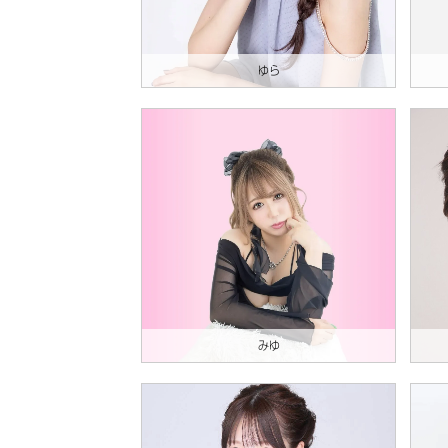
ゆら
みゆ