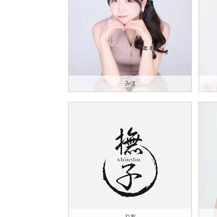
みほ
りお