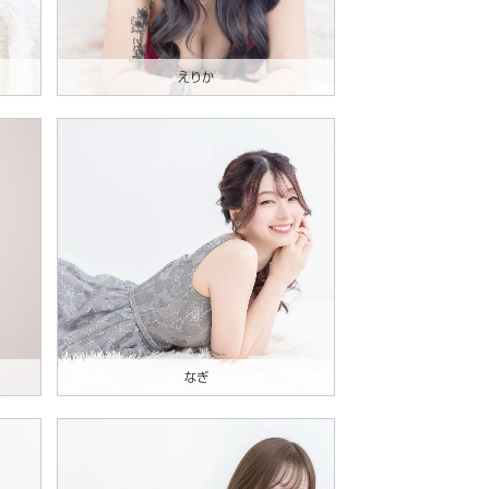
えりか
なぎ