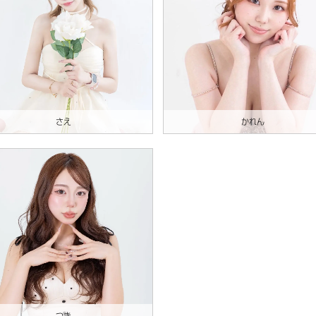
さえ
かれん
つき