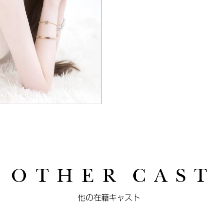
O T H E R C A S T
他の在籍キャスト