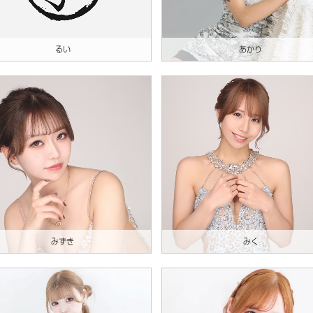
るい
あかり
みずき
みく