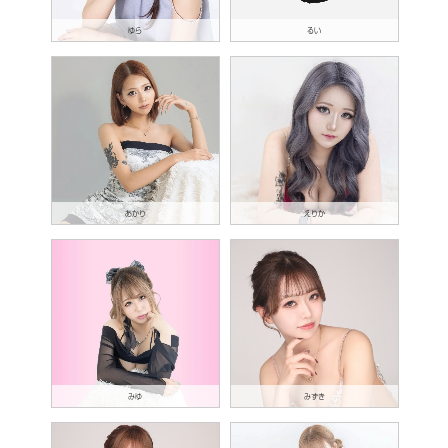
ゆら
るい
あかり
えりか
みゆ
みずき