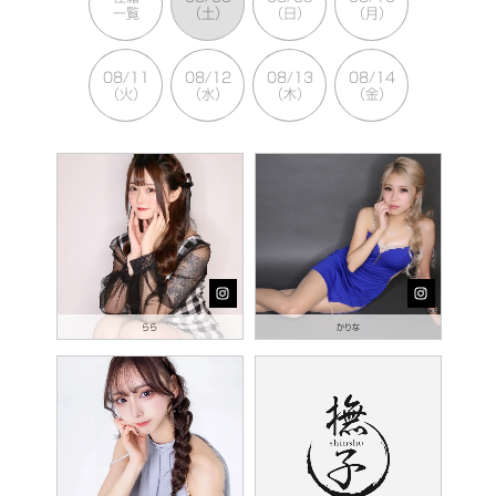
一覧
（土）
（日）
（月）
08/11
08/12
08/13
08/14
（火）
（水）
（木）
（金）
らら
かりな