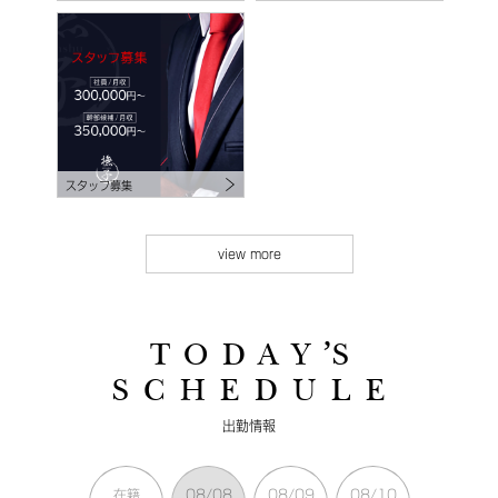
スタッフ募集
view more
T O D A Y ’S
S C H E D U L E
出勤情報
在籍
08/08
08/09
08/10