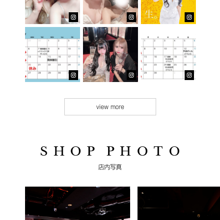
view more
S H O P P H O T O
店内写真