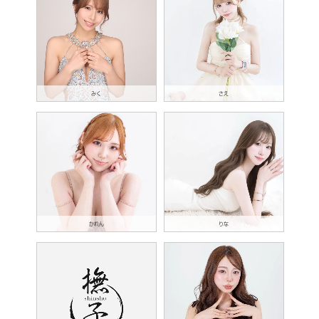
みく
さえ
かれん
りな