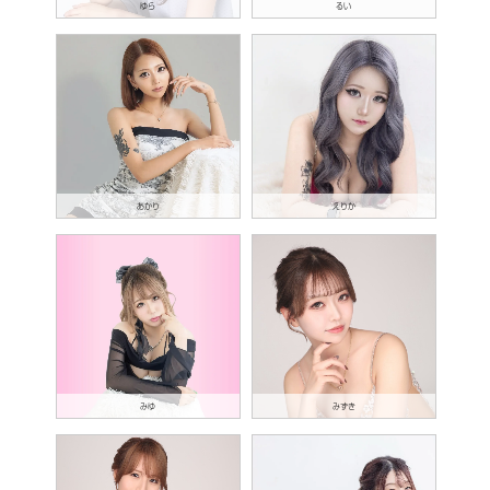
ゆら
るい
あかり
えりか
みゆ
みずき