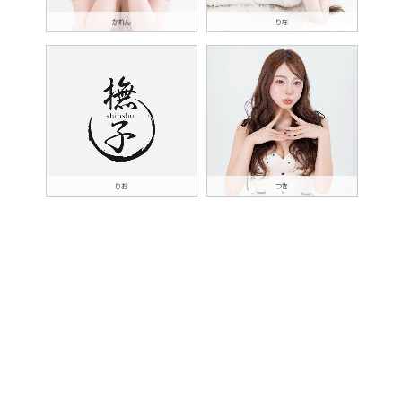
かれん
りな
りお
つき