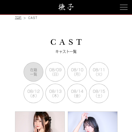
TOP
CAST
C A S T
キャスト一覧
在籍
08/09
08/10
08/11
一覧
（日）
（月）
（火）
08/12
08/13
08/14
08/15
（水）
（木）
（金）
（土）