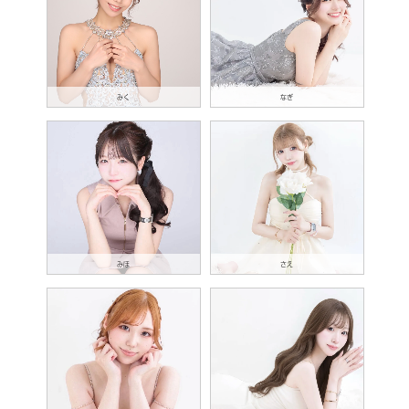
みく
なぎ
みほ
さえ