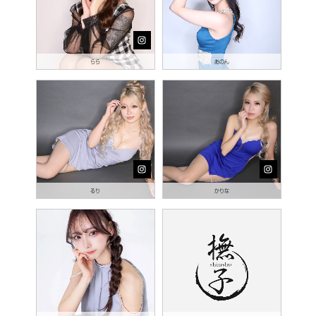
らら
あのん
るり
かりな