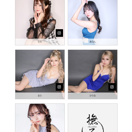
らら
あのん
るり
かりな