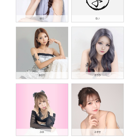
ゆら
るい
あかり
えりか
みゆ
みずき