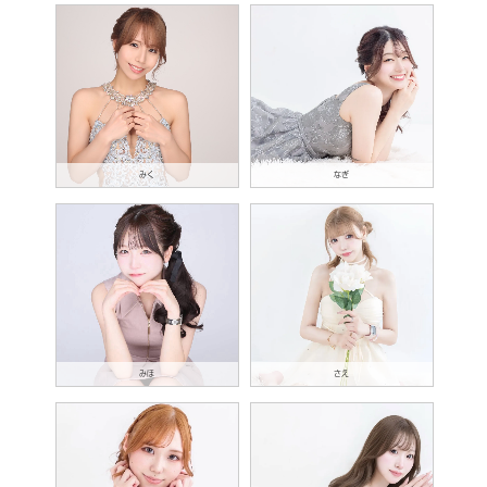
みく
なぎ
みほ
さえ