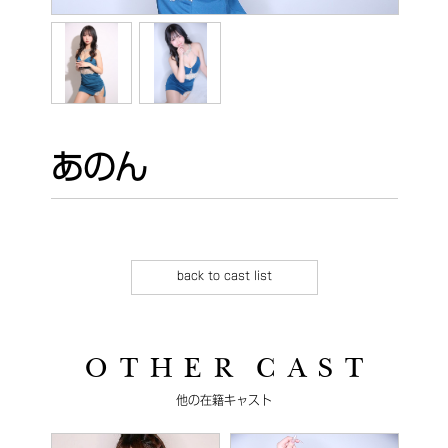
あのん
back to cast list
O T H E R C A S T
他の在籍キャスト