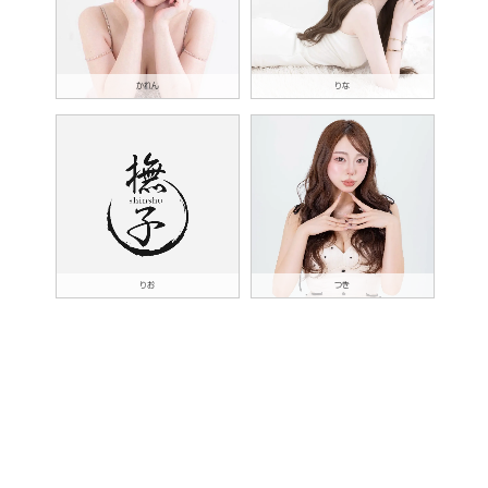
かれん
りな
りお
つき