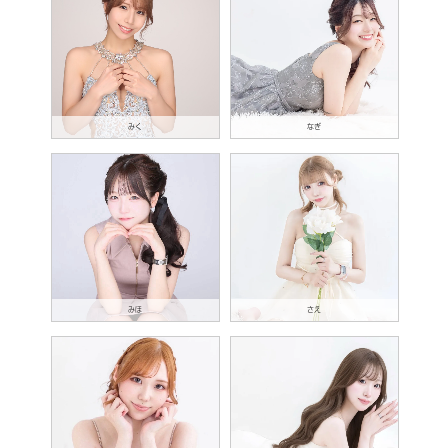
みく
なぎ
みほ
さえ