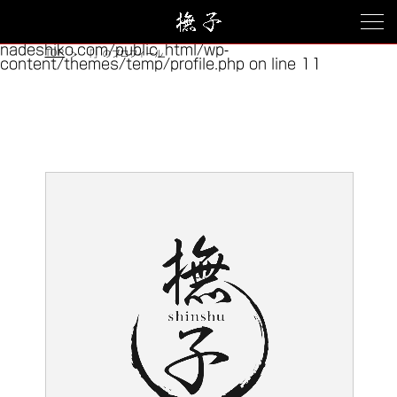
Warning
: Trying to access array offset on value of
type bool in
/home/xs175408/club-
nadeshiko.com/public_html/wp-
TOP
「」のプロフィール
content/themes/temp/profile.php
on line
11