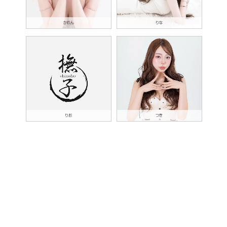
かれん
りな
りお
つき