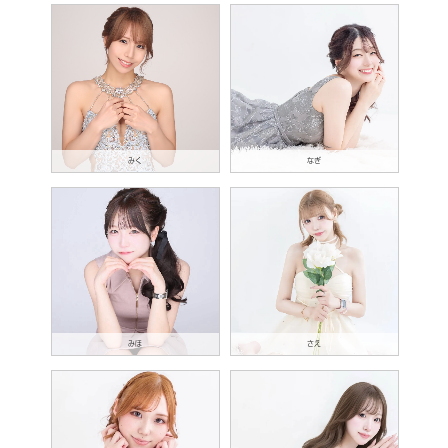
みく
なぎ
みほ
さえ