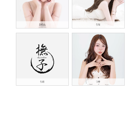
かれん
りな
りお
つき