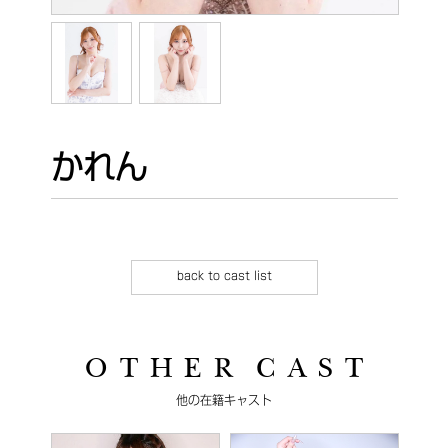
かれん
back to cast list
O T H E R C A S T
他の在籍キャスト