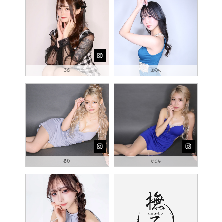
らら
あのん
るり
かりな