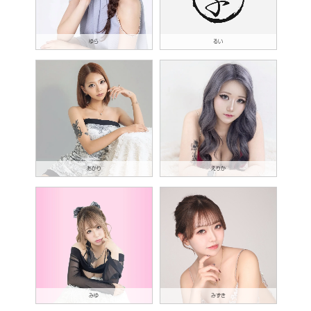
ゆら
るい
あかり
えりか
みゆ
みずき